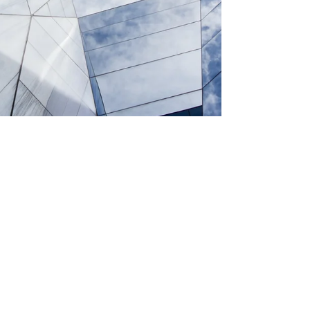
Sortie de l’album « Étanchéité »
Bonjour bonsoir, Ça fait déjà un moment que
les six titres de l’album étaient parus, mais Jean-
Sully Ledermann et moi n’avions pas...