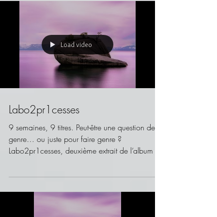
Load video
Labo2pr1cesses
9 semaines, 9 titres. Peut-être une question de
genre… ou juste pour faire genre ?
Labo2pr1cesses, deuxième extrait de l’album de
poésie...