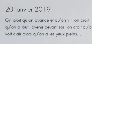
20 janvier 2019
On croit qu'on avance et qu'on vit, on croit
qu'on a tout l'avenir devant soi, on croit qu'on y
voit clair alors qu'on a les yeux pleins...
Avant
août 2022
mars 2022
février 2022
janvier 2022