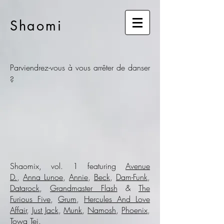
Shaomi
Parviendrez-vous à vous arrêter de danser
?
Shaomix, vol. 1 f
eaturing
Avenue
D.
,
Anna Lunoe
,
Annie
,
Beck
,
Dam-Funk
,
Datarock
,
Grandmaster Flash
&
The
Furious Five
,
Grum
,
Hercules And Love
Affair
,
Just Jack
,
Munk
,
Namosh
,
Phoenix
,
Towa Tei
.