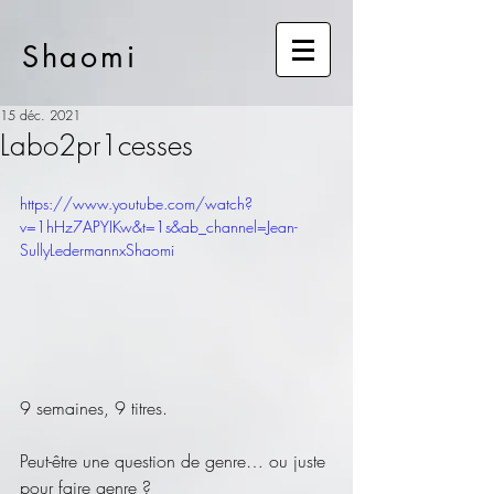
Shaomi
15 déc. 2021
Labo2pr1cesses
https://www.youtube.com/watch?
v=1hHz7APYIKw&t=1s&ab_channel=Jean-
SullyLedermannxShaomi
9 semaines, 9 titres.
Peut-être une question de genre… ou juste 
pour faire genre ?