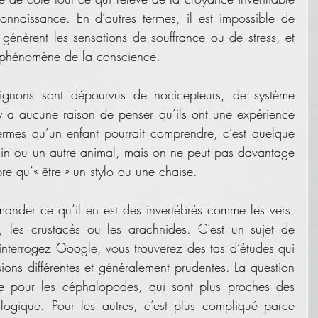
onnaissance. En d’autres termes, il est impossible de 
 génèrent les sensations de souffrance ou de stress, et 
e phénomène de la conscience. 
ignons sont dépourvus de nocicepteurs, de système 
y a aucune raison de penser qu’ils ont une expérience 
ermes qu’un enfant pourrait comprendre, c’est quelque 
ain ou un autre animal, mais on ne peut pas davantage 
bre qu’« être » un stylo ou une chaise. 
ander ce qu’il en est des invertébrés comme les vers, 
s, les crustacés ou les arachnides. C’est un sujet de 
 interrogez Google, vous trouverez des tas d’études qui 
ons différentes et généralement prudentes. La question 
ée pour les céphalopodes, qui sont plus proches des 
ologique. Pour les autres, c’est plus compliqué parce 