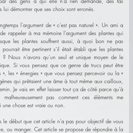
, par des gens à qui elle n’a rien demandé, des tas 
s lui démontrer que ses choix sont erronés.
ongtemps l’argument de « c’est pas naturel ». Un ami a 
 de rappeler à ma mémoire l’argument des plantes qui 
uisque les plantes souffrent aussi, à quoi bon ne pas 
urrait être pertinent s’il était établi que les plantes 
cas ? Nous n’avons qu’un seul et unique moyen de le 
ifique. Si vous pensez que ce genre de trucs peut être 
s », les « énergies » que vous pensez percevoir ou la « 
gènes qui prêtaient une âme à tout même aux cailloux, 
in. Je vais en effet laisser tout ça de côté parce qu’à 
ois malheureusement pas comment ces éléments me 
si une chose est vraie ou non.
s le début que cet article n’a pas pour objectif de vous 
re, ou manger. Cet article se propose de répondre à la 