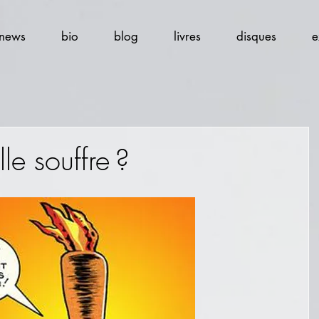
news
bio
blog
livres
disques
e
lle souffre ?