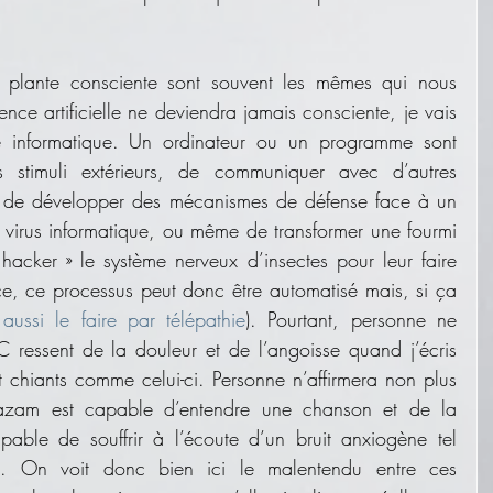
plante consciente sont souvent les mêmes qui nous 
ence artificielle ne deviendra jamais consciente, je vais 
 informatique. Un ordinateur ou un programme sont 
stimuli extérieurs, de communiquer avec d’autres 
 de développer des mécanismes de défense face à un 
virus informatique, ou même de transformer une fourmi 
acker » le système nerveux d’insectes pour leur faire 
ce, ce processus peut donc être automatisé mais, si ça 
ussi le faire par télépathie
). Pourtant, personne ne 
 ressent de la douleur et de l’angoisse quand j’écris 
t chiants comme celui-ci. Personne n’affirmera non plus 
azam est capable d’entendre une chanson et de la 
able de souffrir à l’écoute d’un bruit anxiogène tel 
s. On voit donc bien ici le malentendu entre ces 