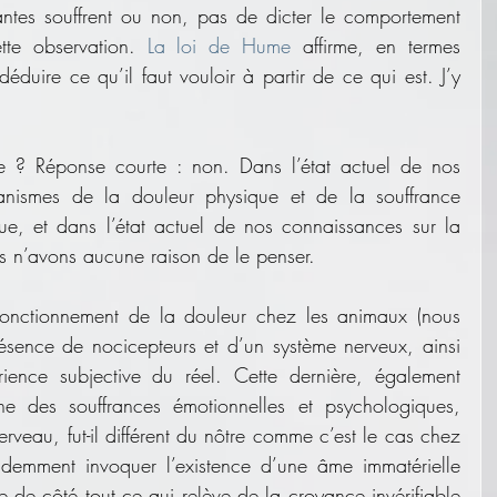
antes souffrent ou non, pas de dicter le comportement 
tte observation. 
La loi de Hume
 affirme, en termes 
duire ce qu’il faut vouloir à partir de ce qui est. J’y 
lle ? Réponse courte : non. Dans l’état actuel de nos 
nismes de la douleur physique et de la souffrance 
ue, et dans l’état actuel de nos connaissances sur la 
s n’avons aucune raison de le penser. 
onctionnement de la douleur chez les animaux (nous 
ésence de nocicepteurs et d’un système nerveux, ainsi 
ience subjective du réel. Cette dernière, également 
 des souffrances émotionnelles et psychologiques, 
rveau, fut-il différent du nôtre comme c’est le cas chez 
idemment invoquer l’existence d’une âme immatérielle 
 de côté tout ce qui relève de la croyance invérifiable 