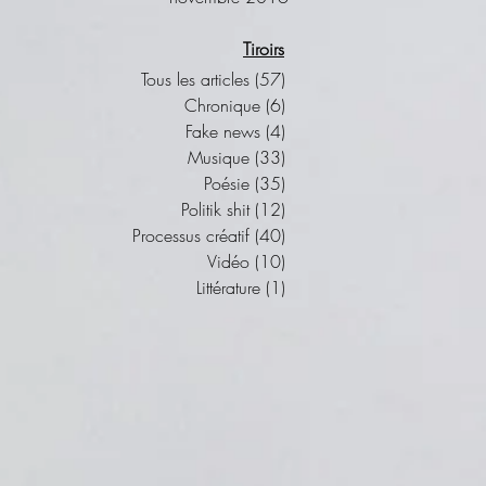
Tiroirs
Tous les articles
(57)
57 posts
Chronique
(6)
6 posts
Fake news
(4)
4 posts
Musique
(33)
33 posts
Poésie
(35)
35 posts
Politik shit
(12)
12 posts
Processus créatif
(40)
40 posts
Vidéo
(10)
10 posts
Littérature
(1)
1 post