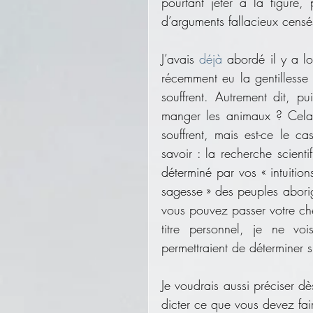
pourtant jeter à la figure
d’arguments fallacieux censé
J’avais 
déjà
 abordé il y a l
récemment eu la gentillesse
souffrent. Autrement dit, p
manger les animaux ? Cela po
souffrent, mais est-ce le 
savoir : la recherche scient
déterminé par vos « intuition
sagesse » des peuples abori
vous pouvez passer votre chem
titre personnel, je ne v
permettraient de déterminer 
Je voudrais aussi préciser dè
dicter ce que vous devez fai