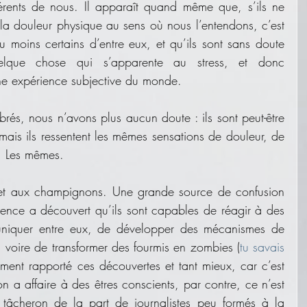
fférents de nous. Il apparaît quand même que, s’ils ne 
 la douleur physique au sens où nous l’entendons, c’est 
moins certains d’entre eux, et qu’ils sont sans doute 
elque chose qui s’apparente au stress, et donc 
ne expérience subjective du monde.
rés, nous n’avons plus aucun doute : ils sont peut-être 
mais ils ressentent les mêmes sensations de douleur, de 
. Les mêmes. 
et aux champignons. Une grande source de confusion 
ience a découvert qu’ils sont capables de réagir à des 
muniquer entre eux, de développer des mécanismes de 
 voire de transformer des fourmis en zombies (
tu savais 
ment rapporté ces découvertes et tant mieux, car c’est 
 a affaire à des êtres conscients, par contre, ce n’est 
 tâcheron de la part de journalistes peu formés à la 