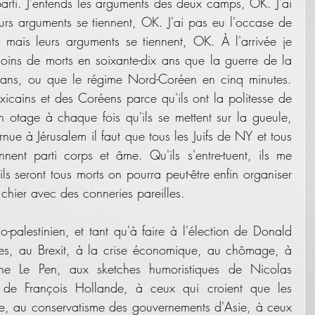
rti. J'entends les arguments des deux camps, OK. J'ai 
eurs arguments se tiennent, OK. J'ai pas eu l'occase de 
 mais leurs arguments se tiennent, OK. À l'arrivée je 
 moins de morts en soixante-dix ans que la guerre de la 
ns, ou que le régime Nord-Coréen en cinq minutes. 
cains et des Coréens parce qu'ils ont la politesse de 
otage à chaque fois qu'ils se mettent sur la gueule, 
ue à Jérusalem il faut que tous les Juifs de NY et tous 
ent parti corps et âme. Qu'ils s'entre-tuent, ils me 
ls seront tous morts on pourra peut-être enfin organiser 
e chier avec des conneries pareilles.
-palestinien, et tant qu'à faire à l'élection de Donald 
stes, au Brexit, à la crise économique, au chômage, à 
ine Le Pen, aux sketches humoristiques de Nicolas 
 de François Hollande, à ceux qui croient que les 
de, au conservatisme des gouvernements d'Asie, à ceux 