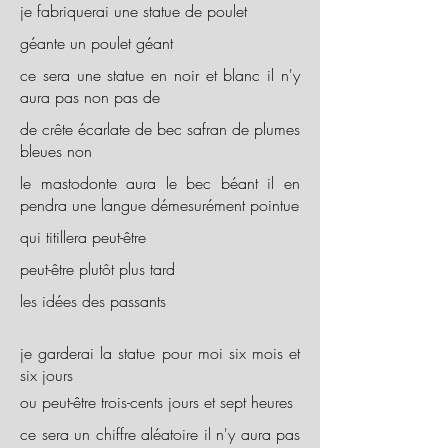
je fabriquerai une statue de poulet
géante un poulet géant
ce sera une statue en noir et blanc il n'y
aura pas non pas de
de crête écarlate de bec safran de plumes
bleues non
le mastodonte aura le bec béant il en
pendra une langue démesurément pointue
qui titillera peut-être
peut-être plutôt plus tard
les idées des passants
je garderai la statue pour moi six mois et
six jours
ou peut-être trois-cents jours et sept heures
ce sera un chiffre aléatoire il n'y aura pas