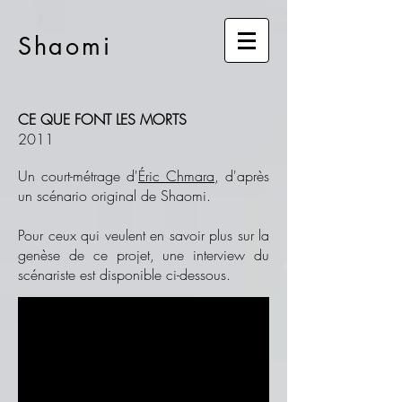
Shaomi
CE QUE FONT LES MORTS
2011
Un court-métrage d'
Éric Chmara
, d'après
un scénario original de Shaomi.
Pour ceux qui veulent en savoir plus sur la
genèse de ce projet, une interview du
scénariste est disponible ci-dessous.