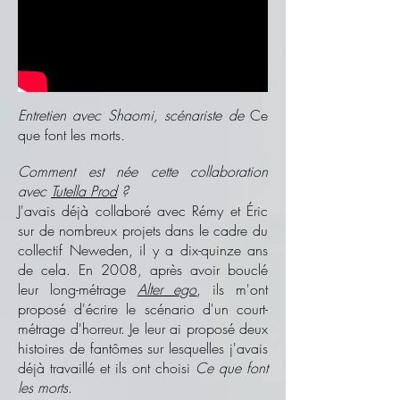
Entretien avec Shaomi, scénariste de
Ce
que font les morts
.
Comment est née cette collaboration
avec
Tutella Prod
?
J'avais déjà collaboré avec Rémy et Éric
sur de nombreux projets dans le cadre du
collectif Neweden, il y a dix-quinze ans
de cela. En 2008, après avoir bouclé
leur long-métrage
Alter ego
, ils m'ont
proposé d'écrire le scénario d'un court-
métrage d'horreur. Je leur ai proposé deux
histoires de fantômes sur lesquelles j'avais
déjà travaillé et ils ont choisi
Ce que font
les morts
.