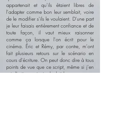
appartenait et qu'ils étaient libres de
l'adapter comme bon leur semblait, voire
de le modifier s'ils le voulaient. D'une part
je leur faisais entièrement confiance et de
toute façon, il vaut mieux raisonner
comme ça lorsque l'on écrit pour le
cinéma. Éric et Rémy, par contre, m'ont
fait plusieurs retours sur le scénario en
cours d'écriture. On peut donc dire à tous
points de vue que ce script, même si j'en
suis l'artisan principal, doit beaucoup aux
interventions de 2080 sur la BD, puis à
celles de Tutella Prod sur le film.
Et tu as vu le film ?
Pas encore. J'ai lu quelques modifs qu'ils
ont faites sur le scénario et les dialogues,
que je trouve excellentes, et j'ai juste vu
une séquence qui m'a bluffé. Pour la
petite histoire, il y a un « film dans le