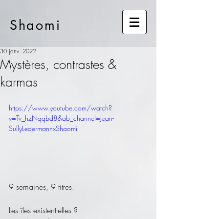
Shaomi
30 janv. 2022
Mystères, contrastes &
karmas
https://www.youtube.com/watch?
v=Tv_hzNqqbd8&ab_channel=Jean-
SullyLedermannxShaomi
9 semaines, 9 titres.
Les îles existent-elles ? 