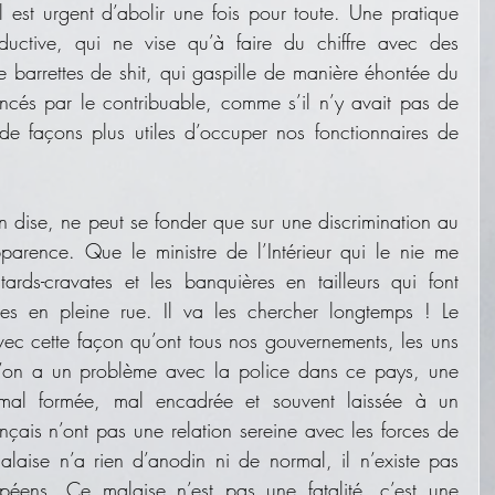
l est urgent d’abolir une fois pour toute. Une pratique 
oductive, qui ne vise qu’à faire du chiffre avec des 
e barrettes de shit, qui gaspille de manière éhontée du 
ncés par le contribuable, comme s’il n’y avait pas de 
de façons plus utiles d’occuper nos fonctionnaires de 
n dise, ne peut se fonder que sur une discrimination au 
parence. Que le ministre de l’Intérieur qui le nie me 
ards-cravates et les banquières en tailleurs qui font 
ires en pleine rue. Il va les chercher longtemps ! Le 
ec cette façon qu’ont tous nos gouvernements, les uns 
u’on a un problème avec la police dans ce pays, une 
mal formée, mal encadrée et souvent laissée à un 
nçais n’ont pas une relation sereine avec les forces de 
alaise n’a rien d’anodin ni de normal, il n’existe pas 
péens. Ce malaise n’est pas une fatalité, c’est une 