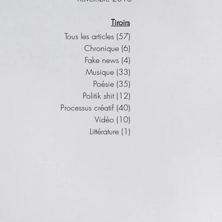
Tiroirs
Tous les articles
(57)
57 posts
Chronique
(6)
6 posts
Fake news
(4)
4 posts
Musique
(33)
33 posts
Poésie
(35)
35 posts
Politik shit
(12)
12 posts
Processus créatif
(40)
40 posts
Vidéo
(10)
10 posts
Littérature
(1)
1 post