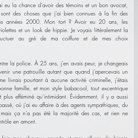
ai eu la chance d’avoir des témoins et un bon avocat, 
ce sont des choses que j’ai bien connues à la fin des 
s années 2000. Mon tort ? Avoir eu 20 ans, les 
olettes et un look de hippie. Je voyais littéralement la 
fluctuer au gré de ma coiffure et de mes choix 
ntre la police. À 25 ans, j’en avais peur, je changeais 
venir une patrouille autant que quand j’apercevais un 
e livrais pourtant à aucune activité criminelle, j’étais 
onne famille, et mon style babacool, tout excentrique 
ait plus efféminé qu’intimidant. Évidemment, il y a aussi 
passé, où j’ai eu affaire à des agents sympathiques, du 
 mais ça n’a pas été la majorité des cas, et rien ne 
ontrôle en amont. 
 fois mes cheveux coupés et mes allures de hippie 