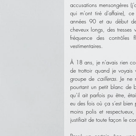
accusations mensongères (j’
qui m’ont tiré d’affaire), 
années 90 et au début de
cheveux longs, des tresses vi
fréquence des contrôles 
vestimentaires. 
À 18 ans, je n’avais rien co
de trottoir quand je voyais 
groupe de 
cailleras
. Je ne m
pourtant un petit blanc de b
qu’il ait parfois pu être, ét
eu des fois où ça s’est bien 
moins polis et respectueux,
justifiait de toute façon le c
Passé un certain âge, une