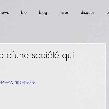
news
bio
blog
livres
disques
e
ire d’une société qui
atch?v=W7ROH0-c3Bs