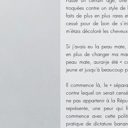
troquées contre un style de h
faits de plus en plus rares e
cessé pour de bon de s’inté
m’étais décoloré les cheveux
Si j’avais eu la peau mate, 
en plus de changer ma maniè
peau mate, aurai-je été « c
jeune et jusqu’à beaucoup pl
Il commence là, le « sépara
contre lequel on serait censé
ne pas appartenir à la Répub
représente, une peur qui fi
commence avec cette politiq
pratique de dictature banan