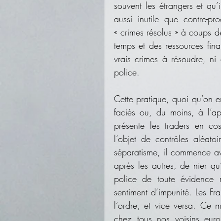
souvent les étrangers et qu’i
aussi inutile que contre-pr
« crimes résolus » à coups d
temps et des ressources fina
vrais crimes à résoudre, ni 
police. 
Cette pratique, quoi qu’on e
faciès ou, du moins, à l’ap
présente les traders en cost
l’objet de contrôles aléato
séparatisme, il commence av
après les autres, de nier q
police de toute évidence 
sentiment d’impunité. Les Fra
l’ordre, et vice versa. Ce m
chez tous nos voisins euro