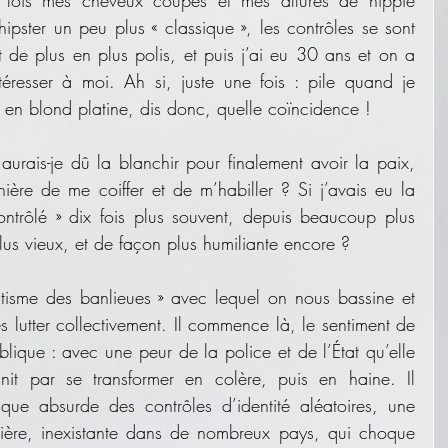
ipster un peu plus « classique », les contrôles se sont 
t de plus en plus polis, et puis j’ai eu 30 ans et on a 
resser à moi. Ah si, juste une fois : pile quand je 
 en blond platine, dis donc, quelle coïncidence ! 
aurais-je dû la blanchir pour finalement avoir la paix, 
re de me coiffer et de m’habiller ? Si j’avais eu la 
ontrôlé » dix fois plus souvent, depuis beaucoup plus 
us vieux, et de façon plus humiliante encore ?
tisme des banlieues » avec lequel on nous bassine et 
s lutter collectivement. Il commence là, le sentiment de 
lique : avec une peur de la police et de l’État qu’elle 
nit par se transformer en colère, puis en haine. Il 
ue absurde des contrôles d’identité aléatoires, une 
ière, inexistante dans de nombreux pays, qui choque 