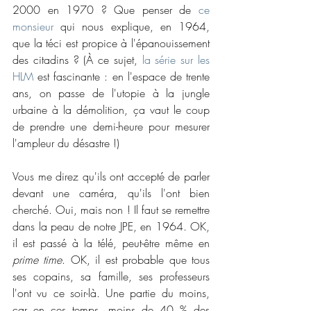
2000 en 1970 ? Que penser de 
ce 
monsieur
 qui nous explique, en 1964, 
que la téci est propice à l'épanouissement 
des citadins ? (À ce sujet, 
la série sur les 
HLM
 est fascinante : en l'espace de trente 
ans, on passe de l'utopie à la jungle 
urbaine à la démolition, ça vaut le coup 
de prendre une demi-heure pour mesurer 
l'ampleur du désastre !)
Vous me direz qu'ils ont accepté de parler 
devant une caméra, qu'ils l'ont bien 
cherché. Oui, mais non ! Il faut se remettre 
dans la peau de notre JPE, en 1964. OK, 
il est passé à la télé, peut-être même en 
prime time
. OK, il est probable que tous 
ses copains, sa famille, ses professeurs 
l'ont vu ce soir-là. Une partie du moins, 
car en ces temps, moins de 40 % des 