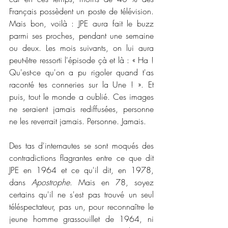
Français possèdent un poste de télévision. 
Mais bon, voilà : JPE aura fait le buzz 
parmi ses proches, pendant une semaine 
ou deux. Les mois suivants, on lui aura 
peut-être ressorti l'épisode çà et là : « Ha ! 
Qu'est-ce qu'on a pu rigoler quand t'as 
raconté tes conneries sur la Une ! ». Et 
puis, tout le monde a oublié. Ces images 
ne seraient jamais rediffusées, personne 
ne les reverrait jamais. Personne. Jamais.
Des tas d'internautes se sont moqués des 
contradictions flagrantes entre ce que dit 
JPE en 1964 et ce qu'il dit, en 1978, 
dans 
Apostrophe
. Mais en 78, soyez 
certains qu'il ne s'est pas trouvé un seul 
téléspectateur, pas un, pour reconnaître le 
jeune homme grassouillet de 1964, ni 