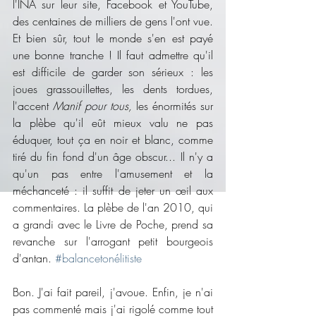
l'INA sur leur site, Facebook et YouTube, 
des centaines de milliers de gens l'ont vue. 
Et bien sûr, tout le monde s'en est payé 
une bonne tranche ! Il faut admettre qu'il 
est difficile de garder son sérieux : les 
joues grassouillettes, les dents tordues, 
l'accent 
Manif pour tous,
 les énormités sur 
la plèbe qu'il eût mieux valu ne pas 
éduquer, tout ça en noir et blanc, comme 
tiré du fin fond d'un âge obscur... Il n'y a 
qu'un pas entre l'amusement et la 
méchanceté : il suffit de jeter un œil aux 
commentaires. La plèbe de l'an 2010, qui 
a grandi avec le Livre de Poche, prend sa 
revanche sur l'arrogant petit bourgeois 
d'antan. 
#balancetonélitiste
Bon. J'ai fait pareil, j'avoue. Enfin, je n'ai 
pas commenté mais j'ai rigolé comme tout 