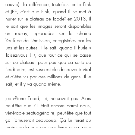
œuvre). La différence, toutefois, entre Fink 
et JPE, c'est que Fink, quand il se met à 
hurler sur le plateau de Taddeï en 2013, il 
le sait que les images seront disponibles 
en replay, uploadées sur la chaîne 
YouTube de l'émission, enregistrées par les 
uns et les autres. Il le sait, quand il hurle « 
Taisez-vous ! », que tout ce qui se passe 
sur ce plateau, pour peu que ça sorte de 
l'ordinaire, est susceptible de devenir viral 
et d'être vu par des millions de gens. Il le 
sait, et il y va quand même.
Jean-Pierre Enard, lui, ne savait pas. Alors 
peut-être que s'il était encore parmi nous, 
vénérable septuagénaire, peut-être que tout 
ça l'amuserait beaucoup. Ça lui ferait au 
moins de la pub pour ses livres et ça, pour 
un écrivain, c'est toujours bienvenu. Mais 