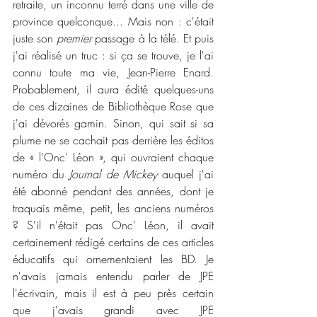
retraite, un inconnu terré dans une ville de 
province quelconque... Mais non : c'était 
juste son 
premier
 passage à la télé. Et puis 
j'ai réalisé un truc : si ça se trouve, je l'ai 
connu toute ma vie, Jean-Pierre Enard. 
Probablement, il aura édité quelques-uns 
de ces dizaines de Bibliothèque Rose que 
j'ai dévorés gamin. Sinon, qui sait si sa 
plume ne se cachait pas derrière les éditos 
de « l'Onc' Léon », qui ouvraient chaque 
numéro du 
Journal de Mickey
 auquel j'ai 
été abonné pendant des années, dont je 
traquais même, petit, les anciens numéros 
? S'il n'était pas Onc' Léon, il avait 
certainement rédigé certains de ces articles 
éducatifs qui ornementaient les BD. Je 
n'avais jamais entendu parler de JPE 
l'écrivain, mais il est à peu près certain 
que j'avais grandi avec JPE 