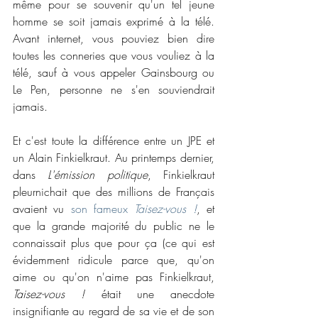
même pour se souvenir qu'un tel jeune 
homme se soit jamais exprimé à la télé. 
Avant internet, vous pouviez bien dire 
toutes les conneries que vous vouliez à la 
télé, sauf à vous appeler Gainsbourg ou 
Le Pen, personne ne s'en souviendrait 
jamais.
Et c'est toute la différence entre un JPE et 
un Alain Finkielkraut. Au printemps dernier, 
dans 
L'émission politique
, Finkielkraut 
pleurnichait que des millions de Français 
avaient vu 
son fameux 
Taisez-vous !
, et 
que la grande majorité du public ne le 
connaissait plus que pour ça (ce qui est 
évidemment ridicule parce que, qu'on 
aime ou qu'on n'aime pas Finkielkraut, 
Taisez-vous !
 était une anecdote 
insignifiante au regard de sa vie et de son 