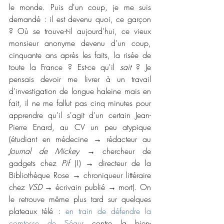
le monde. Puis d'un coup, je me suis 
demandé : il est devenu quoi, ce garçon 
? Où se trouve-t-il aujourd'hui, ce vieux 
monsieur anonyme devenu d'un coup, 
cinquante ans après les faits, la risée de 
toute la France ? Est-ce qu'il 
sait
 ? Je 
pensais devoir me livrer à un travail 
d'investigation de longue haleine mais en 
fait, il ne me fallut pas cinq minutes pour 
apprendre qu'il s'agit d'un certain Jean-
Pierre Enard, au CV un peu atypique 
(étudiant en médecine → rédacteur au 
Journal de Mickey
 → chercheur de 
gadgets chez 
Pif
 (!) → directeur de la 
Bibliothèque Rose → chroniqueur littéraire 
chez 
VSD
 → écrivain publié → mort). On 
le retrouve même plus tard sur quelques 
plateaux télé : 
en train de défendre la 
comtesse de Ségur
 contre la bien-