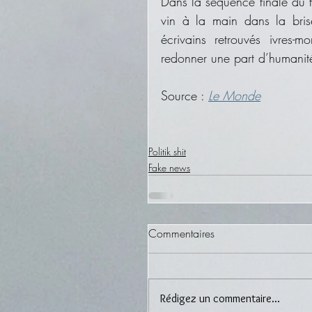
Dans la séquence finale du f
vin à la main dans la bris
écrivains retrouvés ivres-m
redonner une part d’humanit
Source : 
Le Monde
Politik shit
Fake news
Commentaires
Rédigez un commentaire...