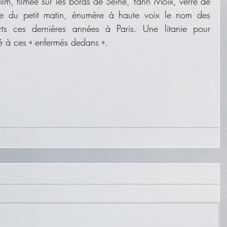
ilm, filmée sur les bords de Seine, Yann Moix, verre de 
e du petit matin, énumère à haute voix le nom des 
orts ces dernières années à Paris. Une litanie pour 
é à ces « enfermés dedans ».