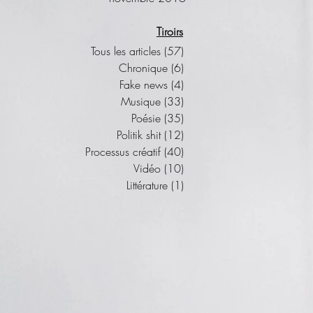
Tiroirs
Tous les articles
(57)
57 posts
Chronique
(6)
6 posts
Fake news
(4)
4 posts
Musique
(33)
33 posts
Poésie
(35)
35 posts
Politik shit
(12)
12 posts
Processus créatif
(40)
40 posts
Vidéo
(10)
10 posts
Littérature
(1)
1 post