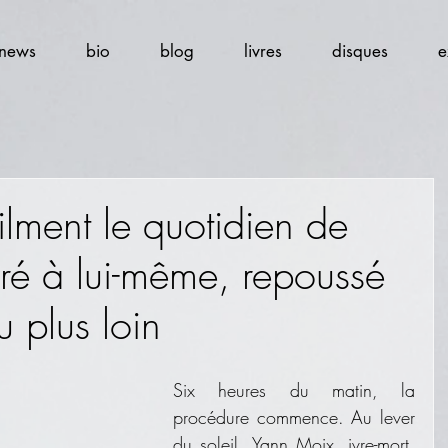
news
bio
blog
livres
disques
e
ilment le quotidien de
ré à lui-même, repoussé
u plus loin
Six heures du matin, la 
procédure commence. Au lever 
du soleil, Yann Moix, ivre-mort, 