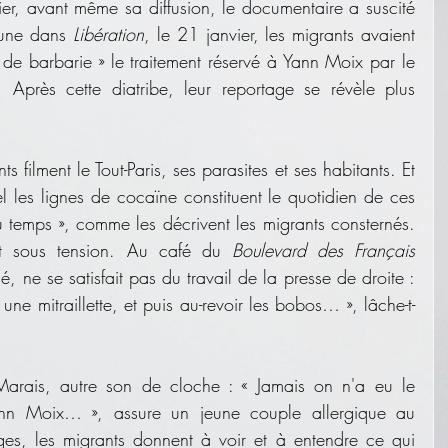
ier, avant même sa diffusion, le documentaire a suscité 
bune dans 
Libération
, le 21 janvier, les migrants avaient 
 de barbarie » le traitement réservé à Yann Moix par le 
. Après cette diatribe, leur reportage se révèle plus 
filment le Tout-Paris, ses parasites et ses habitants. Et 
l les lignes de cocaïne constituent le quotidien de ces 
u temps », comme les décrivent les migrants consternés. 
ent sous tension. Au café du 
Boulevard des Français 
é, ne se satisfait pas du travail de la presse de droite : 
une mitraillette, et puis au-revoir les bobos… », lâche-t-
arais, autre son de cloche : « Jamais on n'a eu le 
n Moix… », assure un jeune couple allergique au 
ges, les migrants donnent à voir et à entendre ce qui 