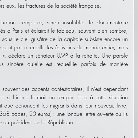
vers eux, les fractures de la société française.
uation complexe, sinon insoluble, le documentaire 
iés à Paris et éclaircit le tableau, souvent bien sombre, 
 sous le ciel grisâtre de la capitale subsiste encore un 
eut pas accueillir les écrivains du monde entier, mais 
 », déclare un sénateur UMP à la retraite. Une parole 
us sincère qu’elle est recueillie parfois de manière 
 souvent des accents contestataires, il n’est cependant 
i l’ironie formait un rempart face à cette situation 
insupportable. Un état de fait que dénoncent les migrants dans leur nouveau livre, 
368 pages, 20 euros) : une longue lettre ouverte où ils 
lle du président de la République.