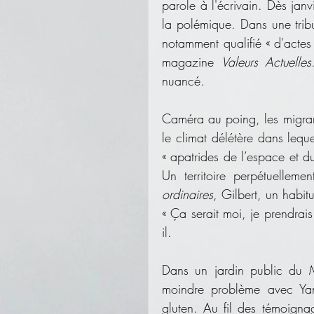
parole à l'écrivain. Dès janv
la polémique. Dans une tri
notamment qualifié « d'actes
magazine 
Valeurs Actuelles
nuancé.
Caméra au poing, les migrants 
le climat délétère dans leque
« apatrides de l’espace et d
Un territoire perpétuellem
ordinaires
, Gilbert, un habitu
« Ça serait moi, je prendrais 
il.
Dans un jardin public du M
moindre problème avec Yan
gluten. Au fil des témoigna