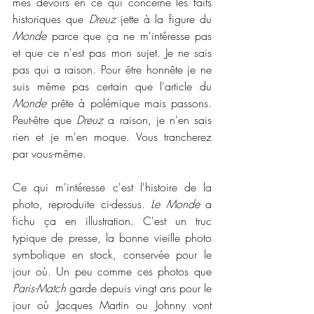
mes devoirs en ce qui concerne les faits 
historiques que 
Dreuz
 jette à la figure du 
Monde
 parce que ça ne m'intéresse pas 
et que ce n'est pas mon sujet. Je ne sais 
pas qui a raison. Pour être honnête je ne 
suis même pas certain que l'article du 
Monde 
prête à polémique mais passons. 
Peut-être que 
Dreuz
 a raison, je n'en sais 
rien et je m'en moque. Vous trancherez 
par vous-même.
Ce qui m'intéresse c'est l'histoire de la 
photo, reproduite ci-dessus. 
Le Monde
 a 
fichu ça en illustration. C'est un truc 
typique de presse, la bonne vieille photo 
symbolique en stock, conservée pour le 
jour où. Un peu comme ces photos que 
Paris-Match
 garde depuis vingt ans pour le 
jour où Jacques Martin ou Johnny vont 