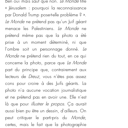
Ben oui mais sauf que non. 
Le Monde
 titre 
« Jérusalem : pourquoi la reconnaissance 
par Donald Trump pose-t-elle problème ? ». 
Le Monde
 ne prétend pas qu'un Juif géant 
menace les Palestiniens. 
Le Monde
 ne 
prétend même pas que la photo a été 
prise à un moment déterminé, ni que 
l'ombre soit un personnage donné. 
Le 
Monde
 ne prétend rien du tout, en ce qui 
concerne la photo, parce que 
Le Monde
part du principe que, contrairement aux 
lecteurs de 
Dreuz
, vous n'êtes pas assez 
cons pour croire à des Juifs géants. La 
photo n'a aucune vocation journalistique 
et ne prétend pas en avoir une. Elle n'est 
là que pour 
illustrer le propos
. Ça aurait 
aussi bien pu être un dessin, d'ailleurs. On 
peut critiquer le parti-pris du 
Monde
, 
certes, mais le fait que la photographie 