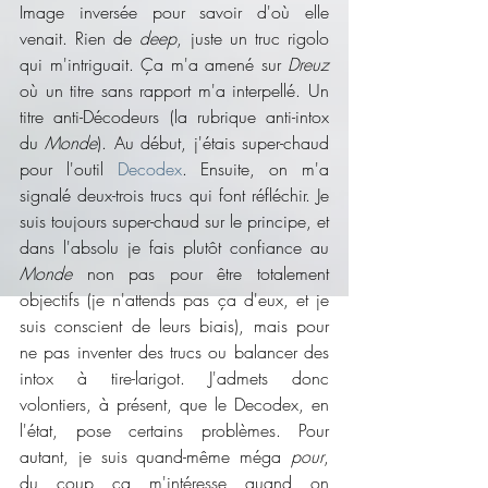
Image inversée pour savoir d'où elle 
venait. Rien de 
deep
, juste un truc rigolo 
qui m'intriguait. Ça m'a amené sur 
Dreuz
où un titre sans rapport m'a interpellé. Un 
titre anti-Décodeurs (la rubrique anti-intox 
du 
Monde
). Au début, j'étais super-chaud 
pour l'outil 
Decodex
. Ensuite, on m'a 
signalé deux-trois trucs qui font réfléchir. Je 
suis toujours super-chaud sur le principe, et 
dans l'absolu je fais plutôt confiance au 
Monde
 non pas pour être totalement 
objectifs (je n'attends pas ça d'eux, et je 
suis conscient de leurs biais), mais pour 
ne pas inventer des trucs ou balancer des 
intox à tire-larigot. J'admets donc 
volontiers, à présent, que le Decodex, en 
l'état, pose certains problèmes. Pour 
autant, je suis quand-même méga 
pour
, 
du coup ça m'intéresse quand on 