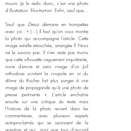
mourir. Je le redis donc, c'est une photo 
d'illustration. Il-lus-tra-tion. Enfin, sauf que...
Sauf que 
Dreuz
 démarre en trompettes 
avec ça : « (…) Il faut qu’on vous montre 
la photo qui accompagne l’article. Cette 
image est-elle retouchée, arrangée ? Nous 
ne le savons pas. Il n’en reste pas moins 
que cette silhouette vaguement inquiétante, 
noire d’encre et sans visage d’un Juif 
orthodoxe scrutant la coupole en or du 
dôme du Rocher fait plus songer à une 
image de propagande qu’à une photo de 
presse pertinente ». L'article enchaîne 
ensuite sur une critique du texte mais 
l'histoire de la photo revient dans les 
commentaires, avec plusieurs experts 
autoproclamés qui se saisissent de la 
question et qui, quoi que tous d'accord 