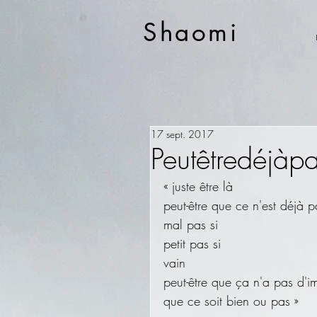
Shaomi
17 sept. 2017
Peutêtredéjàp
« juste être là
peut-être que ce n'est déjà p
mal pas si
petit pas si
vain
peut-être que ça n'a pas d'i
que ce soit bien ou pas »