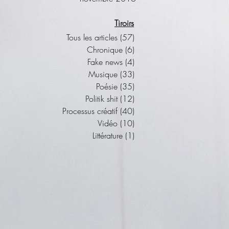
Tiroirs
Tous les articles
(57)
57 posts
Chronique
(6)
6 posts
Fake news
(4)
4 posts
Musique
(33)
33 posts
Poésie
(35)
35 posts
Politik shit
(12)
12 posts
Processus créatif
(40)
40 posts
Vidéo
(10)
10 posts
Littérature
(1)
1 post