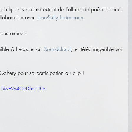
, troisième clip et septième extrait de l'album de poésie sonore 
ollaboration avec 
Jean-Sully Ledermann
.
vous aimez ! 
nible à l'écoute sur 
Soundcloud
, et téléchargeable sur 
ahéry pour sa participation au clip !
atch?v=W4OcD6ezH8o