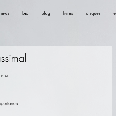
news
bio
blog
livres
disques
e
assimal
as si
mportance