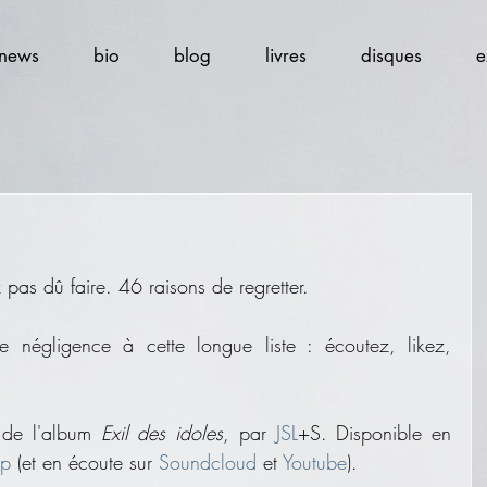
news
bio
blog
livres
disques
e
pas dû faire. 46 raisons de regretter.
négligence à cette longue liste : écoutez, likez, 
 de l'album 
Exil des idoles
, par 
JSL
+S. Disponible en 
p
 (et en écoute sur 
Soundcloud
 et 
Youtube
).