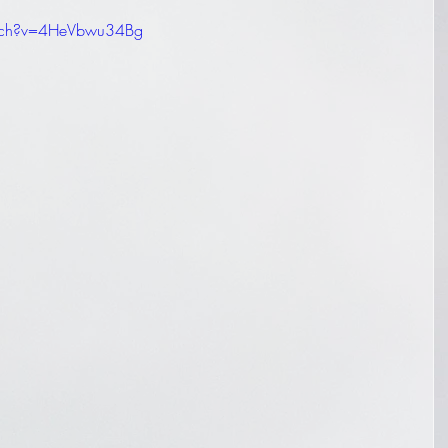
atch?v=4HeVbwu34Bg