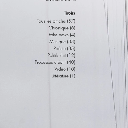
Tiroirs
Tous les articles
(57)
57 posts
Chronique
(6)
6 posts
Fake news
(4)
4 posts
Musique
(33)
33 posts
Poésie
(35)
35 posts
Politik shit
(12)
12 posts
Processus créatif
(40)
40 posts
Vidéo
(10)
10 posts
Littérature
(1)
1 post